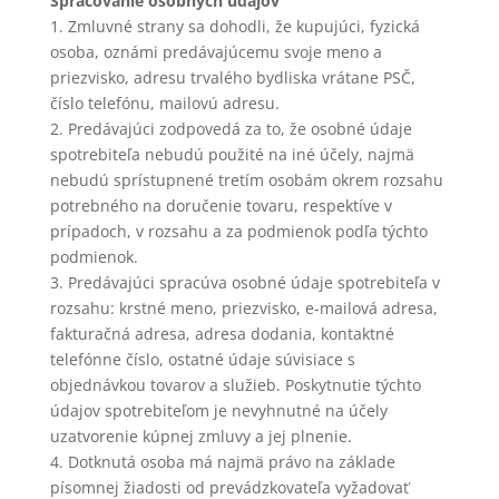
Spracovanie osobných údajov
1. Zmluvné strany sa dohodli, že kupujúci, fyzická
osoba, oznámi predávajúcemu svoje meno a
priezvisko, adresu trvalého bydliska vrátane PSČ,
číslo telefónu, mailovú adresu.
2. Predávajúci zodpovedá za to, že osobné údaje
spotrebiteľa nebudú použité na iné účely, najmä
nebudú sprístupnené tretím osobám okrem rozsahu
potrebného na doručenie tovaru, respektíve v
prípadoch, v rozsahu a za podmienok podľa týchto
podmienok.
3. Predávajúci spracúva osobné údaje spotrebiteľa v
rozsahu: krstné meno, priezvisko, e-mailová adresa,
fakturačná adresa, adresa dodania, kontaktné
telefónne číslo, ostatné údaje súvisiace s
objednávkou tovarov a služieb. Poskytnutie týchto
údajov spotrebiteľom je nevyhnutné na účely
uzatvorenie kúpnej zmluvy a jej plnenie.
4. Dotknutá osoba má najmä právo na základe
písomnej žiadosti od prevádzkovateľa vyžadovať