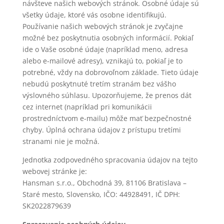
návšteve našich webových stránok. Osobné údaje sú
všetky údaje, ktoré vás osobne identifikujú.
Používanie našich webových stránok je zvyčajne
možné bez poskytnutia osobných informácií. Pokiaľ
ide o Vaše osobné údaje (napríklad meno, adresa
alebo e-mailové adresy), vznikajú to, pokiaľ je to
potrebné, vždy na dobrovoľnom základe. Tieto údaje
nebudú poskytnuté tretím stranám bez vášho
výslovného súhlasu. Upozorňujeme, že prenos dát
cez internet (napríklad pri komunikácii
prostredníctvom e-mailu) môže mať bezpečnostné
chyby. Úplná ochrana údajov z prístupu tretími
stranami nie je možná.
Jednotka zodpovedného spracovania údajov na tejto
webovej stránke je:
Hansman s.r.o., Obchodná 39, 81106 Bratislava –
Staré mesto, Slovensko, IČO: 44928491, IČ DPH:
SK2022879639